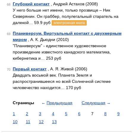
Глубокий контакт
, Андрей Астахов (2008)
68
У него больше нет имени, только прозвище – Ник
Северянин. Он граббер, полулегальный старатель на
далекой… 59.9 руб
электронная книга
Планиверсум. Виртуальный контакт с двухмерным
69
миром
, А. К. Дьюдни (2010)
"Планиверсум" - единственное художественное
произведение известного канадского математика,
кибернетика и… 253 руб
Первый контакт
, А. Я. Живой (2006)
70
Двадцать восьмой век. Планета Земля и
распространившееся но всей Солнечной системе
человечество находится… 170 руб
Страницы
←
Предыдущая
Следующая
→
1
2
3
4
5
6
7
8
9
10
11
12
13