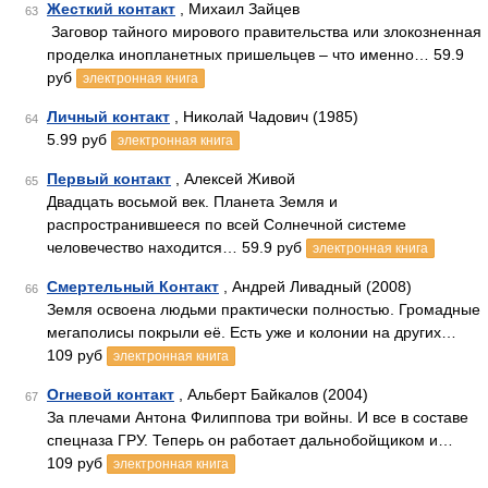
Жесткий контакт
, Михаил Зайцев
63
Заговор тайного мирового правительства или злокозненная
проделка инопланетных пришельцев – что именно… 59.9
руб
электронная книга
Личный контакт
, Николай Чадович (1985)
64
5.99 руб
электронная книга
Первый контакт
, Алексей Живой
65
Двадцать восьмой век. Планета Земля и
распространившееся по всей Солнечной системе
человечество находится… 59.9 руб
электронная книга
Смертельный Контакт
, Андрей Ливадный (2008)
66
Земля освоена людьми практически полностью. Громадные
мегаполисы покрыли её. Есть уже и колонии на других…
109 руб
электронная книга
Огневой контакт
, Альберт Байкалов (2004)
67
За плечами Антона Филиппова три войны. И все в составе
спецназа ГРУ. Теперь он работает дальнобойщиком и…
109 руб
электронная книга